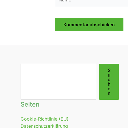
Suchen
S
u
c
h
e
n
Seiten
Cookie-Richtlinie (EU)
Datenschutzerklärung