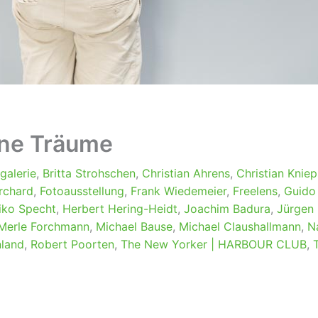
ine Träume
rgalerie
,
Britta Strohschen
,
Christian Ahrens
,
Christian Kniep
rchard
,
Fotoausstellung
,
Frank Wiedemeier
,
Freelens
,
Guido 
iko Specht
,
Herbert Hering-Heidt
,
Joachim Badura
,
Jürgen
Merle Forchmann
,
Michael Bause
,
Michael Claushallmann
,
N
nland
,
Robert Poorten
,
The New Yorker | HARBOUR CLUB
,