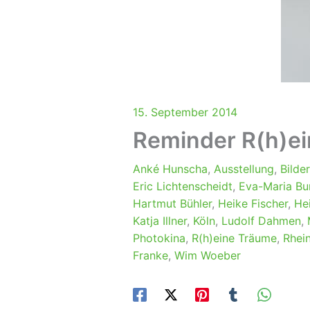
15. September 2014
Reminder R(h)e
Anké Hunscha
,
Ausstellung
,
Bilde
Eric Lichtenscheidt
,
Eva-Maria Bu
Hartmut Bühler
,
Heike Fischer
,
He
Katja Illner
,
Köln
,
Ludolf Dahmen
,
Photokina
,
R(h)eine Träume
,
Rhei
Franke
,
Wim Woeber