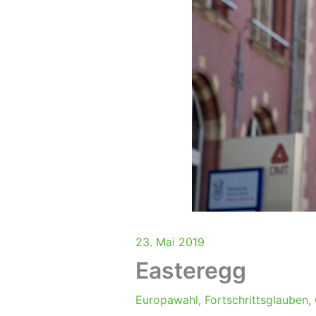
23. Mai 2019
Easteregg
Europawahl
,
Fortschrittsglauben
,