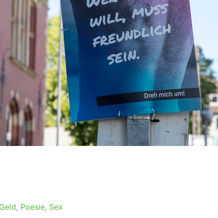
Geld
,
Poesie
,
Sex