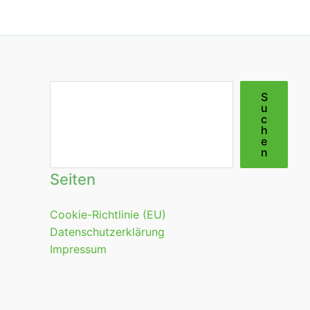
Suchen
S
u
c
h
e
n
Seiten
Cookie-Richtlinie (EU)
Datenschutzerklärung
Impressum