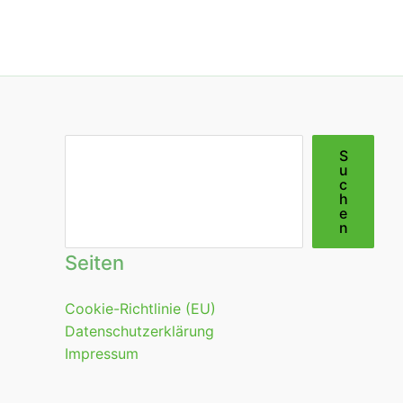
Suchen
S
u
c
h
e
n
Seiten
Cookie-Richtlinie (EU)
Datenschutzerklärung
Impressum