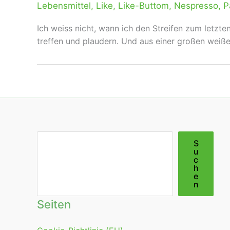
Lebensmittel
,
Like
,
Like-Buttom
,
Nespresso
,
P
Ich weiss nicht, wann ich den Streifen zum letzt
treffen und plaudern. Und aus einer großen weiß
Suchen
S
u
c
h
e
n
Seiten