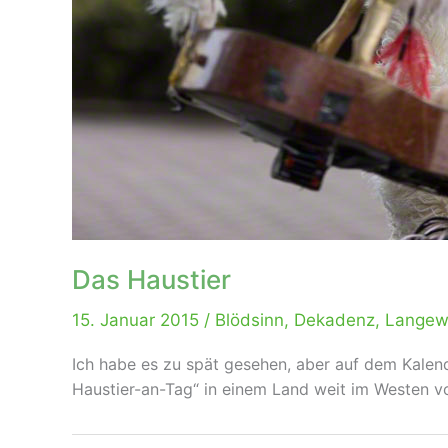
Das Haustier
15. Januar 2015
/
Blödsinn
,
Dekadenz
,
Langew
Ich habe es zu spät gesehen, aber auf dem Kalend
Haustier-an-Tag“ in einem Land weit im Westen von