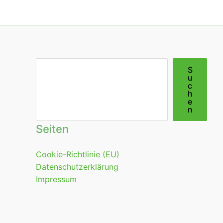
Suchen
S
u
c
h
e
n
Seiten
Cookie-Richtlinie (EU)
Datenschutzerklärung
Impressum