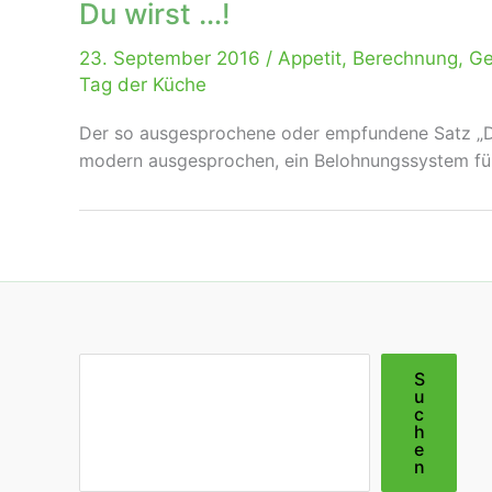
Du wirst …!
23. September 2016
/
Appetit
,
Berechnung
,
Ge
Tag der Küche
Der so ausgesprochene oder empfundene Satz „Du 
modern ausgesprochen, ein Belohnungssystem für 
Suchen
S
u
c
h
e
n