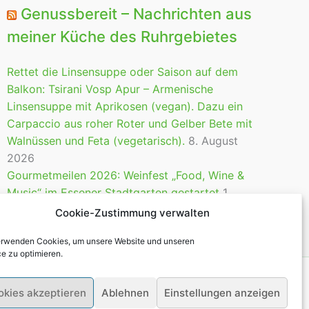
Genussbereit – Nachrichten aus
meiner Küche des Ruhrgebietes
Rettet die Linsensuppe oder Saison auf dem
Balkon: Tsirani Vosp Apur – Armenische
Linsensuppe mit Aprikosen (vegan). Dazu ein
Carpaccio aus roher Roter und Gelber Bete mit
Walnüssen und Feta (vegetarisch).
8. August
2026
Gourmetmeilen 2026: Weinfest „Food, Wine &
Music“ im Essener Stadtgarten gestartet
1.
August 2026
Cookie-Zustimmung verwalten
erwenden Cookies, um unsere Website und unseren
ce zu optimieren.
okies akzeptieren
Ablehnen
Einstellungen anzeigen