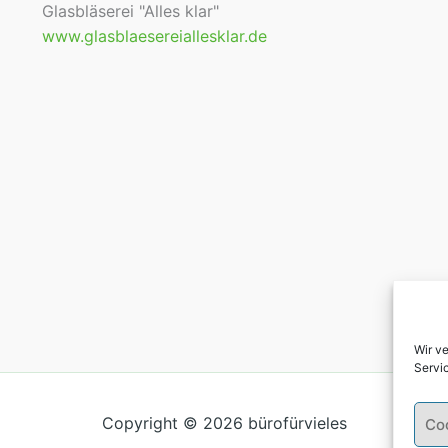
Glasbläserei "Alles klar"
www.glasblaesereiallesklar.de
Wir v
Servi
Copyright © 2026 bürofürvieles
Co