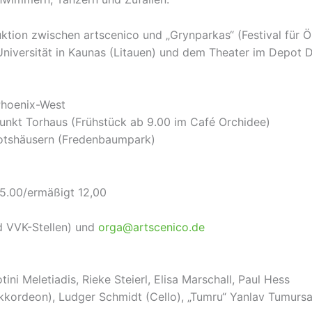
ktion zwischen artscenico und „Grynparkas“ (Festival für Ö
iversität in Kaunas (Litauen) und dem Theater im Depot 
 Phoenix-West
punkt Torhaus (Frühstück ab 9.00 im Café Orchidee)
ootshäusern (Fredenbaumpark)
15.00/ermäßigt 12,00
d VVK-Stellen) und
orga@artscenico.de
ni Meletiadis, Rieke Steierl, Elisa Marschall, Paul Hess
kkordeon), Ludger Schmidt (Cello), „Tumru“ Yanlav Tumurs