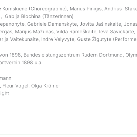
Komskiene (Choreographie), Marius Pinigis, Andrius Stake
, Gabija Blochina (TänzerInnen)
anonyte, Gabriele Damanskyte, Jovita Jašinskaite, Jonas Ka
ergas, Marijus Mažunas, Vilda Ramoškaite, Ieva Savickaite,
ija Vaitekunaite, Indre Velyvyte, Guste Žigutyte (Performe
 von 1898, Bundesleistungszentrum Rudern Dortmund, Olym
rtverein 1898 u.a.
emann
 Fleur Vogel, Olga Krömer
ight