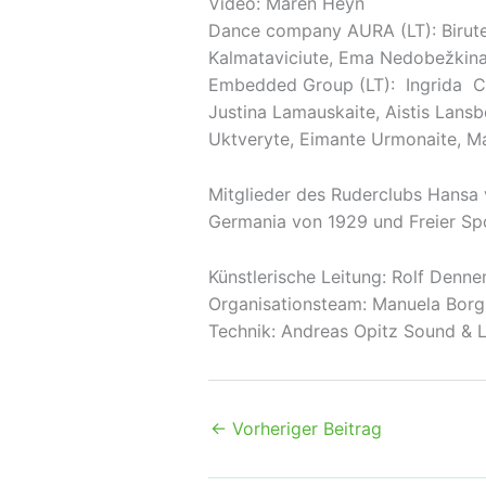
Video: Maren Heyn
Dance company AURA (LT): Birute 
Kalmataviciute, Ema Nedobežkina
Embedded Group (LT): Ingrida Cep
Justina Lamauskaite, Aistis Lansb
Uktveryte, Eimante Urmonaite, Mar
Mitglieder des Ruderclubs Hansa
Germania von 1929 und Freier Spo
Künstlerische Leitung: Rolf Denn
Organisationsteam: Manuela Borg,
Technik: Andreas Opitz Sound & L
←
Vorheriger Beitrag