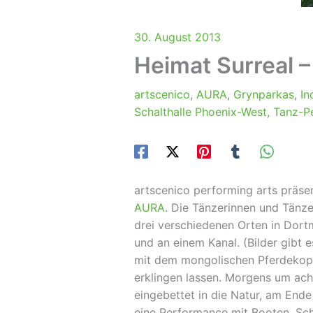
30. August 2013
Heimat Surreal 
artscenico
,
AURA
,
Grynparkas
,
In
Schalthalle Phoenix-West
,
Tanz-P
artscenico performing arts präs
AURA
. Die Tänzerinnen und Tänze
drei verschiedenen Orten in Dortm
und an einem Kanal. (Bilder gibt 
mit dem mongolischen Pferdekopfg
erklingen lassen. Morgens um ach
eingebettet in die Natur, am End
eine Performance mit Booten, Sc