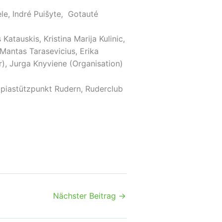
le, Indré Puišyte, Gotauté
tauskis, Kristina Marija Kulinic,
 Mantas Tarasevicius, Erika
r), Jurga Knyviene (Organisation)
piastützpunkt Rudern, Ruderclub
Nächster Beitrag
→