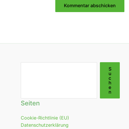
Suchen
S
u
c
h
e
n
Seiten
Cookie-Richtlinie (EU)
Datenschutzerklärung