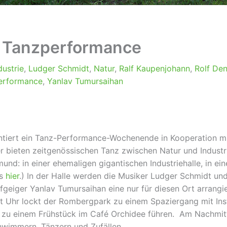
– Tanzperformance
dustrie
,
Ludger Schmidt
,
Natur
,
Ralf Kaupenjohann
,
Rolf De
erformance
,
Yanlav Tumursaihan
entiert ein Tanz-Performance-Wochenende in Kooperation m
r bieten zeitgenössischen Tanz zwischen Natur und Industri
und: in einer ehemaligen gigantischen Industriehalle, in e
es
hier
.) In der Halle werden die Musiker Ludger Schmidt u
eiger Yanlav Tumursaihan eine nur für diesen Ort arrangie
t Uhr lockt der Rombergpark zu einem Spaziergang mit Inst
e zu einem Frühstück im Café Orchidee führen. Am Nachmitta
hwimmern, Tänzern und Zufällen.