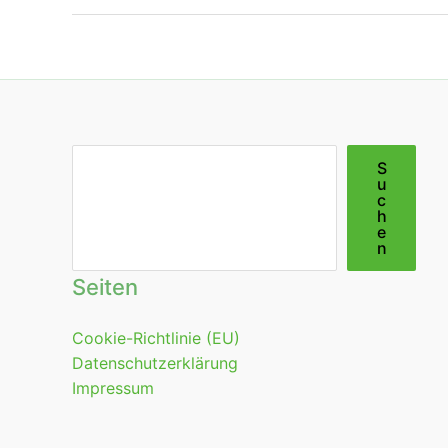
Suchen
S
u
c
h
e
n
Seiten
Cookie-Richtlinie (EU)
Datenschutzerklärung
Impressum