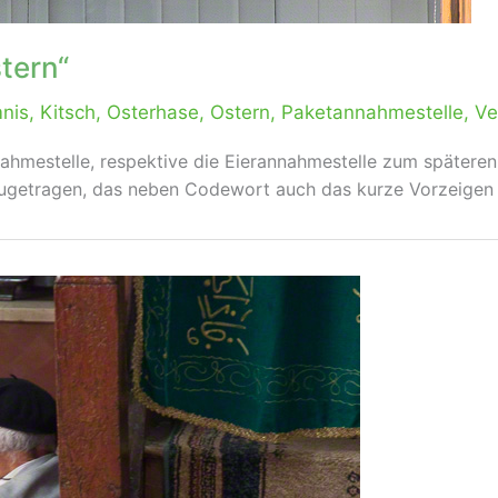
tern“
nis
,
Kitsch
,
Osterhase
,
Ostern
,
Paketannahmestelle
,
Ve
ahmestelle, respektive die Eierannahmestelle zum späteren
zugetragen, das neben Codewort auch das kurze Vorzeigen 