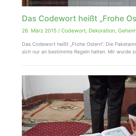
Das Codewort heißt „Frohe Os
26. März 2015
/
Codewort
,
Dekoration
,
Geheim
Das Codewort heißt „Frohe Ostern“. Die Paketann
sich nur an bestimmte Regeln halten. Mir wurde 