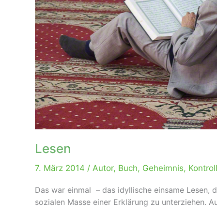
Lesen
7. März 2014
/
Autor
,
Buch
,
Geheimnis
,
Kontrol
Das war einmal – das idyllische einsame Lesen, d
sozialen Masse einer Erklärung zu unterziehen. Au