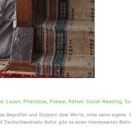
le
,
Lesen
,
Phantasie
,
Poesie
,
Rätsel
,
Social-Reading
,
So
as Begreifen und Stolpern über Worte, ohne seine eigene Ve
f Deutschlandradio Kultur gibt es einen interessanten Beitr