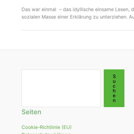
Das war einmal – das idyllische einsame Lesen, d
sozialen Masse einer Erklärung zu unterziehen. Au
Suchen
S
u
c
h
e
n
Seiten
Cookie-Richtlinie (EU)