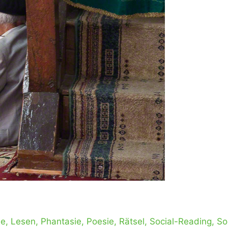
le
,
Lesen
,
Phantasie
,
Poesie
,
Rätsel
,
Social-Reading
,
So