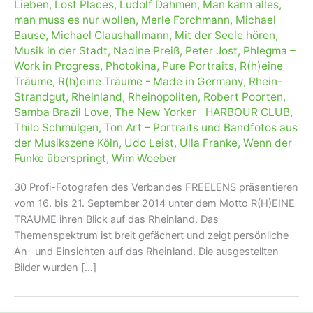
Lieben
,
Lost Places
,
Ludolf Dahmen
,
Man kann alles
,
man muss es nur wollen
,
Merle Forchmann
,
Michael
Bause
,
Michael Claushallmann
,
Mit der Seele hören
,
Musik in der Stadt
,
Nadine Preiß
,
Peter Jost
,
Phlegma –
Work in Progress
,
Photokina
,
Pure Portraits
,
R(h)eine
Träume
,
R(h)eine Träume - Made in Germany
,
Rhein-
Strandgut
,
Rheinland
,
Rheinopoliten
,
Robert Poorten
,
Samba Brazil Love
,
The New Yorker | HARBOUR CLUB
,
Thilo Schmülgen
,
Ton Art – Portraits und Bandfotos aus
der Musikszene Köln
,
Udo Leist
,
Ulla Franke
,
Wenn der
Funke überspringt
,
Wim Woeber
30 Profi-Fotografen des Verbandes FREELENS präsentieren
vom 16. bis 21. September 2014 unter dem Motto R(H)EINE
TRÄUME ihren Blick auf das Rheinland. Das
Themenspektrum ist breit gefächert und zeigt persönliche
An- und Einsichten auf das Rheinland. Die ausgestellten
Bilder wurden […]