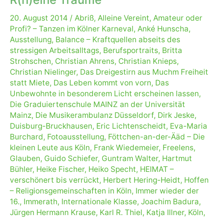
20. August 2014
/
Abriß
,
Alleine Vereint
,
Amateur oder
Profi? – Tanzen im Kölner Karneval
,
Anké Hunscha
,
Ausstellung
,
Balance – Kraftquellen abseits des
stressigen Arbeitsalltags
,
Berufsportraits
,
Britta
Strohschen
,
Christian Ahrens
,
Christian Knieps
,
Christian Nielinger
,
Das Dreigestirn aus Muchm Freiheit
statt Miete
,
Das Leben kommt von vorn
,
Das
Unbewohnte in besonderem Licht erscheinen lassen
,
Die Graduiertenschule MAINZ an der Universität
Mainz
,
Die Musikerambulanz Düsseldorf
,
Dirk Jeske
,
Duisburg-Bruckhausen
,
Eric Lichtenscheidt
,
Eva-Maria
Burchard
,
Fotoausstellung
,
Föttchen-an-der-Ääd – Die
kleinen Leute aus Köln
,
Frank Wiedemeier
,
Freelens
,
Glauben
,
Guido Schiefer
,
Guntram Walter
,
Hartmut
Bühler
,
Heike Fischer
,
Heiko Specht
,
HEIMAT –
verschönert bis verrückt
,
Herbert Hering-Heidt
,
Hoffen
– Religionsgemeinschaften in Köln
,
Immer wieder der
16.
,
Immerath
,
Internationale Klasse
,
Joachim Badura
,
Jürgen Hermann Krause
,
Karl R. Thiel
,
Katja Illner
,
Köln
,