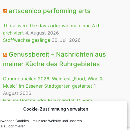
artscenico performing arts
Those were the days oder wie man eine Axt
archiviert
4. August 2026
Stoffwechselgesänge
30. Juli 2026
Genussbereit – Nachrichten aus
meiner Küche des Ruhrgebietes
Gourmetmeilen 2026: Weinfest „Food, Wine &
Music“ im Essener Stadtgarten gestartet
1.
August 2026
Neu im Dortmunder Kreuzviertel: Olivera
Gastrobar
28. Juli 2026
Cookie-Zustimmung verwalten
erwenden Cookies, um unsere Website und unseren
ce zu optimieren.