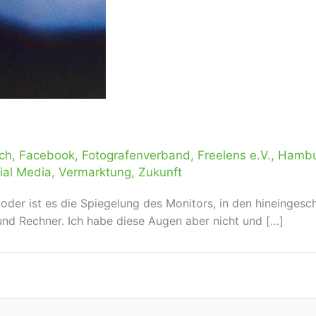
ich
,
Facebook
,
Fotografenverband
,
Freelens e.V.
,
Hambu
ial Media
,
Vermarktung
,
Zukunft
er ist es die Spiegelung des Monitors, in den hineingescha
 und Rechner. Ich habe diese Augen aber nicht und […]