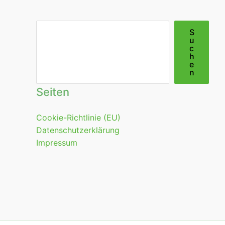
Suchen
S
u
c
h
e
n
Seiten
Cookie-Richtlinie (EU)
Datenschutzerklärung
Impressum