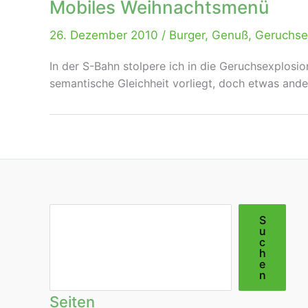
Mobiles Weihnachtsmenü
26. Dezember 2010
/
Burger
,
Genuß
,
Geruchse
In der S-Bahn stolpere ich in die Geruchsexplosi
semantische Gleichheit vorliegt, doch etwas ander
Suchen
S
u
c
h
e
n
Seiten