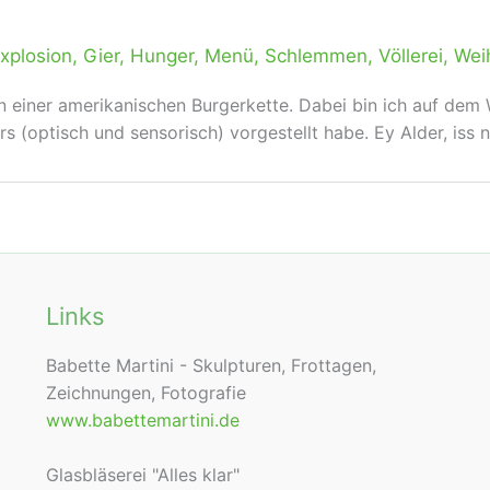
xplosion
,
Gier
,
Hunger
,
Menü
,
Schlemmen
,
Völlerei
,
Wei
on einer amerikanischen Burgerkette. Dabei bin ich auf de
s (optisch und sensorisch) vorgestellt habe. Ey Alder, iss 
Links
Babette Martini - Skulpturen, Frottagen,
Zeichnungen, Fotografie
www.babettemartini.de
Glasbläserei "Alles klar"