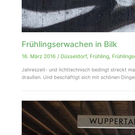
Frühlingserwachen in Bilk
16. März 2016
/
Düsseldorf
,
Frühling
,
Frühling
Jahreszeit- und lichttechnisch bedingt streckt 
draußen. Und beschäftigt sich mit schönen Dingen