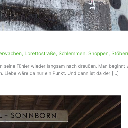
serwachen
,
Lorettostraße
,
Schlemmen
,
Shoppen
,
Stöber
man seine Fühler wieder langsam nach draußen. Man beginnt
. Liebe wäre da nur ein Punkt. Und dann ist da der […]