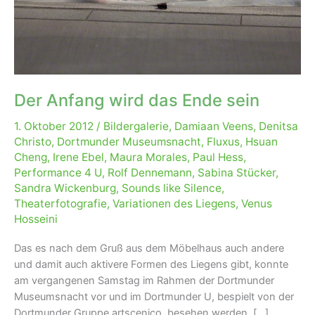
Der Anfang wird das Ende sein
1. Oktober 2012
/
Bildergalerie
,
Damiaan Veens
,
Denitsa
Christo
,
Dortmunder Museumsnacht
,
Fluxus
,
Hsuan
Cheng
,
Irene Ebel
,
Maura Morales
,
Paul Hess
,
Performance 4 U
,
Rolf Dennemann
,
Sabina Stücker
,
Sandra Wickenburg
,
Sounds like Silence
,
Theaterfotografie
,
Variationen des Liegens
,
Venus
Hosseini
Das es nach dem Gruß aus dem Möbelhaus auch andere
und damit auch aktivere Formen des Liegens gibt, konnte
am vergangenen Samstag im Rahmen der Dortmunder
Museumsnacht vor und im Dortmunder U, bespielt von der
Dortmunder Gruppe artscenico, besehen werden. [...]