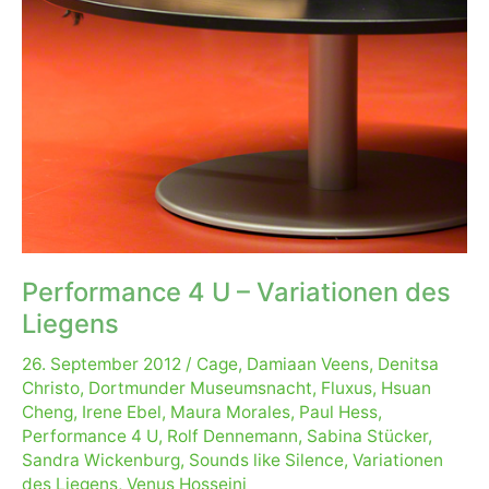
Performance 4 U – Variationen des
Liegens
26. September 2012
/
Cage
,
Damiaan Veens
,
Denitsa
Christo
,
Dortmunder Museumsnacht
,
Fluxus
,
Hsuan
Cheng
,
Irene Ebel
,
Maura Morales
,
Paul Hess
,
Performance 4 U
,
Rolf Dennemann
,
Sabina Stücker
,
Sandra Wickenburg
,
Sounds like Silence
,
Variationen
des Liegens
,
Venus Hosseini