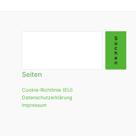
Suchen
S
u
c
h
e
n
Seiten
Cookie-Richtlinie (EU)
Datenschutzerklärung
Impressum