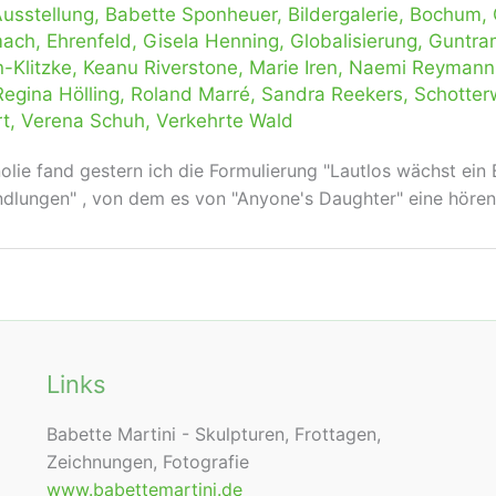
usstellung
,
Babette Sponheuer
,
Bildergalerie
,
Bochum
,
mach
,
Ehrenfeld
,
Gisela Henning
,
Globalisierung
,
Guntra
n-Klitzke
,
Keanu Riverstone
,
Marie Iren
,
Naemi Reymann
Regina Hölling
,
Roland Marré
,
Sandra Reekers
,
Schotte
t
,
Verena Schuh
,
Verkehrte Wald
ie fand gestern ich die Formulierung "Lautlos wächst ein Ba
dlungen" , von dem es von "Anyone's Daughter" eine höre
Links
Babette Martini - Skulpturen, Frottagen,
Zeichnungen, Fotografie
www.babettemartini.de