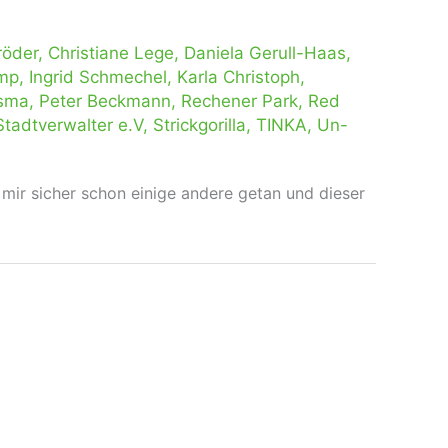
röder
,
Christiane Lege
,
Daniela Gerull-Haas
,
amp
,
Ingrid Schmechel
,
Karla Christoph
,
sma
,
Peter Beckmann
,
Rechener Park
,
Red
Stadtverwalter e.V
,
Strickgorilla
,
TINKA
,
Un-
 mir sicher schon einige andere getan und dieser