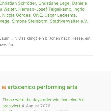
Christian Schröder
,
Christiane Lege
,
Daniela
m Walter
,
Herman-Josef Teigelkamp
,
Ingrid
,
Nicola Gördes
,
ONE
,
Oscar Ledesma
,
rwege
,
Simone Steinborn
,
Stadtverwalter e.V
,
um ... ". Das klingt ein bißchen nach Hesse, ein
nswerte
artscenico performing arts
Those were the days oder wie man eine Axt
archiviert
4. August 2026