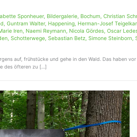
abette Sponheuer
,
Bildergalerie
,
Bochum
,
Christian Sch
ld
,
Guntram Walter
,
Happening
,
Herman-Josef Teigelk
Marie Iren
,
Naemi Reymann
,
Nicola Gördes
,
Oscar Lede
den
,
Schotterwege
,
Sebastian Betz
,
Simone Steinborn
,
orgens auf, frühstücke und gehe in den Wald. Das haben vor
 des öfteren zu [...]