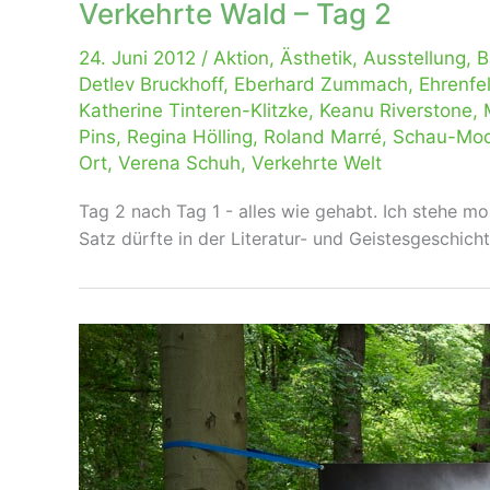
Verkehrte Wald – Tag 2
24. Juni 2012
/
Aktion
,
Ästhetik
,
Ausstellung
,
B
Detlev Bruckhoff
,
Eberhard Zummach
,
Ehrenfe
Katherine Tinteren-Klitzke
,
Keanu Riverstone
,
Pins
,
Regina Hölling
,
Roland Marré
,
Schau-Mo
Ort
,
Verena Schuh
,
Verkehrte Welt
Tag 2 nach Tag 1 - alles wie gehabt. Ich stehe m
Satz dürfte in der Literatur- und Geistesgeschichte