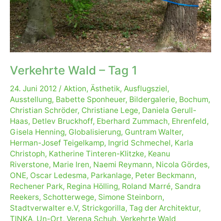
Verkehrte Wald – Tag 1
24. Juni 2012
/
Aktion
,
Ästhetik
,
Ausflugsziel
,
Ausstellung
,
Babette Sponheuer
,
Bildergalerie
,
Bochum
,
Christian Schröder
,
Christiane Lege
,
Daniela Gerull-
Haas
,
Detlev Bruckhoff
,
Eberhard Zummach
,
Ehrenfeld
,
Gisela Henning
,
Globalisierung
,
Guntram Walter
,
Herman-Josef Teigelkamp
,
Ingrid Schmechel
,
Karla
Christoph
,
Katherine Tinteren-Klitzke
,
Keanu
Riverstone
,
Marie Iren
,
Naemi Reymann
,
Nicola Gördes
,
ONE
,
Oscar Ledesma
,
Parkanlage
,
Peter Beckmann
,
Rechener Park
,
Regina Hölling
,
Roland Marré
,
Sandra
Reekers
,
Schotterwege
,
Simone Steinborn
,
Stadtverwalter e.V
,
Strickgorilla
,
Tag der Architektur
,
TINKA
,
Un-Ort
,
Verena Schuh
,
Verkehrte Wald