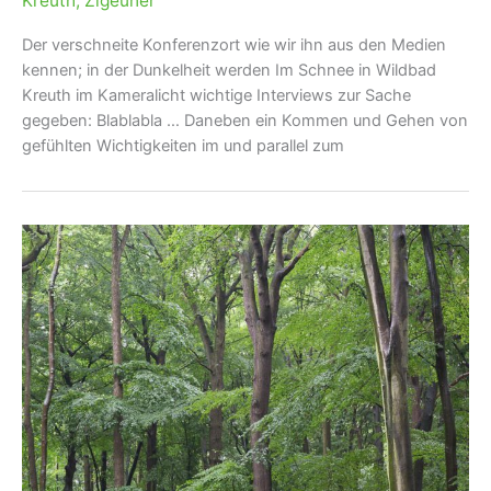
Kreuth
,
Zigeuner
Der verschneite Konferenzort wie wir ihn aus den Medien
kennen; in der Dunkelheit werden Im Schnee in Wildbad
Kreuth im Kameralicht wichtige Interviews zur Sache
gegeben: Blablabla … Daneben ein Kommen und Gehen von
gefühlten Wichtigkeiten im und parallel zum