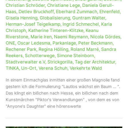
Christian Schröder
,
Christiane Lege
,
Daniela Gerull-
Haas
,
Detlev Bruckhoff
,
Eberhard Zummach
,
Ehrenfeld
,
Gisela Henning
,
Globalisierung
,
Guntram Walter
,
Herman-Josef Teigelkamp
,
Ingrid Schmechel
,
Karla
Christoph
,
Katherine Tinteren-Klitzke
,
Keanu
Riverstone
,
Marie Iren
,
Naemi Reymann
,
Nicola Gördes
,
ONE
,
Oscar Ledesma
,
Parkanlage
,
Peter Beckmann
,
Rechener Park
,
Regina Hölling
,
Roland Marré
,
Sandra
Reekers
,
Schotterwege
,
Simone Steinborn
,
Stadtverwalter e.V
,
Strickgorilla
,
Tag der Architektur
,
TINKA
,
Un-Ort
,
Verena Schuh
,
Verkehrte Wald
In einem Einmachglas inmitten einer großen Magnolie fand
gestern ich die Formulierung "Lautlos wächst ein Baum ... ".
Das klingt ein bißchen nach Hesse, ein bißchen nach dem
Kunstmärchen "Piktor's Verwandlungen" , von dem es von
"Anyone's Daughter" eine hörenswerte