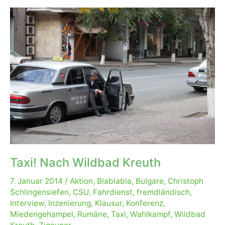
Taxi! Nach Wildbad Kreuth
7. Januar 2014
/
Aktion
,
Blablabla
,
Bulgare
,
Christoph
Schlingensiefen
,
CSU
,
Fahrdienst
,
fremdländisch
,
Interview
,
Inzenierung
,
Klausur
,
Konferenz
,
Miedengehampel
,
Rumäne
,
Taxi
,
Wahlkampf
,
Wildbad