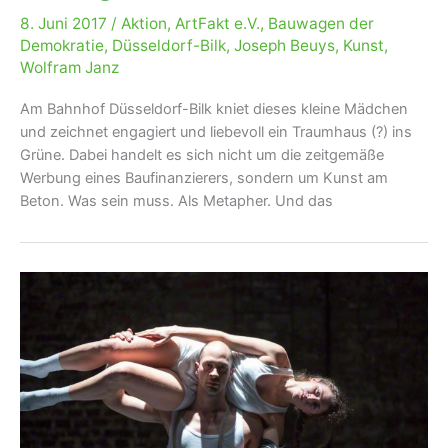
8. Juni 2017
/
Aktion
,
ArtFakt e.V.
,
Bauwagen der
Demokratie
,
Düsseldorf-Bilk
,
Joseph Beuys
,
Kunst
,
Wolfram Janz
Am Bahnhof Düsseldorf-Bilk kniet dieses kleine Mädchen
und zeichnet engagiert und liebevoll ein Traumhaus (?) ins
Grüne. Dabei handelt es sich nicht um die zeitgemäße
Werbung eines Baufinanzierers, sondern um Kunst am
Beton. Was sein muss. Als Metapher. Und das