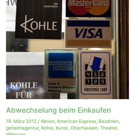
Abwechselung beim Einkaufen
19. März 2012
/
Aktion
,
American Express
,
Bezahlen
,
geheimagentur
,
Kohle
,
Kunst
,
Oberhausen
,
Theater
,
Währung