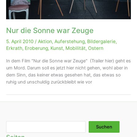
Nur die Sonne war Zeuge
5. April 2010
/
Aktion
,
Auferstehung
,
Bildergalerie
,
Erkrath
,
Eroberung
,
Kunst
,
Mobilität
,
Ostern
In dem Film "Nur die Sonne war Zeuge" (Trailer hier) geht es
um Mord. Darum soll es jetzt hier nicht gehen, wohl aber in
dem Sinn, das keiner etwas gesehen hat, das etwas so
ruhig und unschuldig zurückbleibt wie vor
Suchen
Suchen