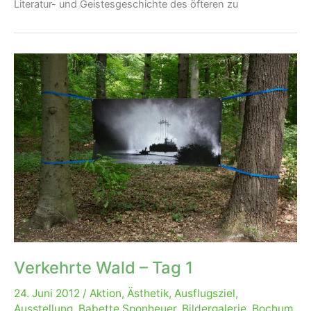
Literatur- und Geistesgeschichte des öfteren zu
Verkehrte Wald – Tag 1
24. Juni 2012
/
Aktion
,
Ästhetik
,
Ausflugsziel
,
Ausstellung
,
Babette Sponheuer
,
Bildergalerie
,
Bochum
,