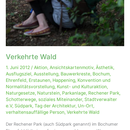
Verkehrte Wald
1. Juni 2012
/
Aktion
,
Ansichtskartenmotiv
,
Ästhetik
,
Ausflugsziel
,
Ausstellung
,
Bauwerkreste
,
Bochum
,
Ehrenfeld
,
Erstaunen
,
Happening
,
Konvention und
Normalitätsvorstellung
,
Kunst- und Kulturaktion
,
Naturgesetze
,
Naturstein
,
Parkanlage
,
Rechener Park
,
Schotterwege
,
soziales Miteinander
,
Stadtverwalter
e.V
,
Südpark
,
Tag der Architektur
,
Un-Ort
,
verhaltensauffällige Person
,
Verkehrte Wald
Der Rechener Park (auch Südpark genannt) im Bochumer