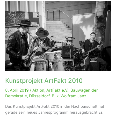
Kunstprojekt ArtFakt 2010
8. April 2019
/
Aktion
,
ArtFakt e.V.
,
Bauwagen der
Demokratie
,
Düsseldorf-Bilk
,
Wolfram Janz
Das Kunstprojekt ArtFakt 2010 in der Nachbarschaft hat
gerade sein neues Jahresprogramm herausgebracht Es