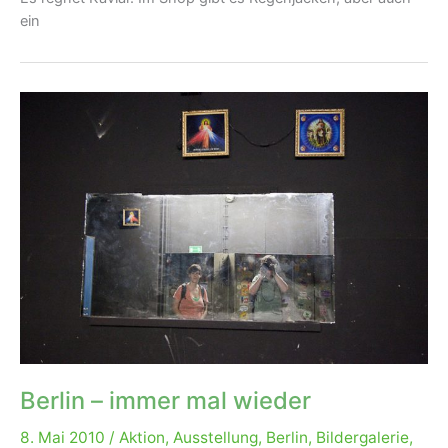
ein
Berlin – immer mal wieder
8. Mai 2010
/
Aktion
,
Ausstellung
,
Berlin
,
Bildergalerie
,