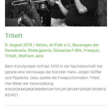
Tritett
9. August 2019
/
Aktion
,
ArtFakt e.V.
,
Bauwagen der
Demokratie
,
Bildergalerie
,
Düsseldorf-Bilk
,
Freejazz
,
Tritett
,
Wolfram Janz
Beim Kunstprojekt ArtFakt 2010 in der Nachbarschaft hat
gerade eine Vernissage der Künstler Hans-Jürgen Söffler
und Pippilotta. Dazu spielte die Freejazzformation Tritett.
Hier Bilder der Veranstaltung:
#1#2#3#4#5#6#7#8#9#10#11#12#13#14#15#16#17#18#19
#20#21