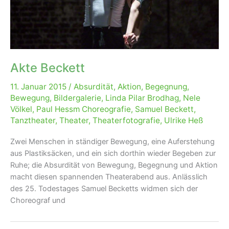
Akte Beckett
11. Januar 2015
/
Absurdität
,
Aktion
,
Begegnung
,
Bewegung
,
Bildergalerie
,
Linda Pilar Brodhag
,
Nele
Völkel
,
Paul Hessm Choreografie
,
Samuel Beckett
,
Tanztheater
,
Theater
,
Theaterfotografie
,
Ulrike Heß
Zwei Menschen in ständiger Bewegung, eine Auferstehung
aus Plastiksäcken, und ein sich dorthin wieder Begeben zur
Ruhe; die Absurdität von Bewegung, Begegnung und Aktion
macht diesen spannenden Theaterabend aus. Anlässlich
des 25. Todestages Samuel Becketts widmen sich der
Choreograf und