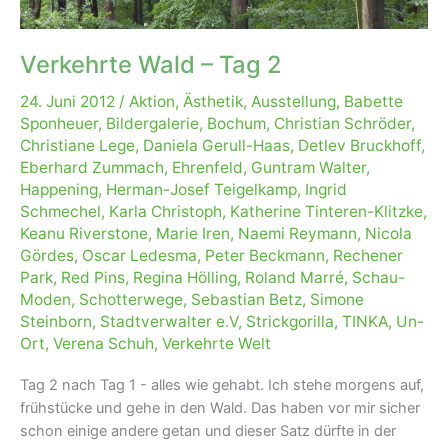
Verkehrte Wald – Tag 2
24. Juni 2012
/
Aktion
,
Ästhetik
,
Ausstellung
,
Babette
Sponheuer
,
Bildergalerie
,
Bochum
,
Christian Schröder
,
Christiane Lege
,
Daniela Gerull-Haas
,
Detlev Bruckhoff
,
Eberhard Zummach
,
Ehrenfeld
,
Guntram Walter
,
Happening
,
Herman-Josef Teigelkamp
,
Ingrid
Schmechel
,
Karla Christoph
,
Katherine Tinteren-Klitzke
,
Keanu Riverstone
,
Marie Iren
,
Naemi Reymann
,
Nicola
Gördes
,
Oscar Ledesma
,
Peter Beckmann
,
Rechener
Park
,
Red Pins
,
Regina Hölling
,
Roland Marré
,
Schau-
Moden
,
Schotterwege
,
Sebastian Betz
,
Simone
Steinborn
,
Stadtverwalter e.V
,
Strickgorilla
,
TINKA
,
Un-
Ort
,
Verena Schuh
,
Verkehrte Welt
Tag 2 nach Tag 1 - alles wie gehabt. Ich stehe morgens auf,
frühstücke und gehe in den Wald. Das haben vor mir sicher
schon einige andere getan und dieser Satz dürfte in der