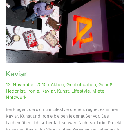
Kaviar
12. November 2010
/
Aktion
,
Gentrification
,
Genuß
,
Hedonist
,
Ironie
,
Kaviar
,
Kunst
,
Lifestyle
,
Miete
,
Netzwerk
Bei Fragen, die sich um Lifestyle drehen, regnet es immer
Kaviar. Kunst und Ironie bleiben leider außer vor. Das
Lachen über sich selber fällt schwer. Nicht so beim Projekt
Es regnet Kaviar. Im Shop gibt es Regenjacken, aber auch