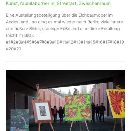
Kunst
,
raumlaborberlin
,
Streetart
,
Zwischenraum
Eine Austellungsbeteiligung über die Eichbaumoper im
AedesLand, so ging es mal wieder nach Berlin; viele innere
und äußere Bilder, staubige Füße und eine dicke Erkältung
(nicht im Bild):
#1#2#3#4#5#6#7#8#9#10#11#12#13#14#15#16#17#18#19
#20#21