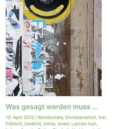
Was gesagt werden muss …
10. April 2012
/
Atombombe
,
Einreiseverbot
,
frei
,
fröhlich
,
Gedicht
,
Ironie
,
Israel
,
Lachen Iran
,