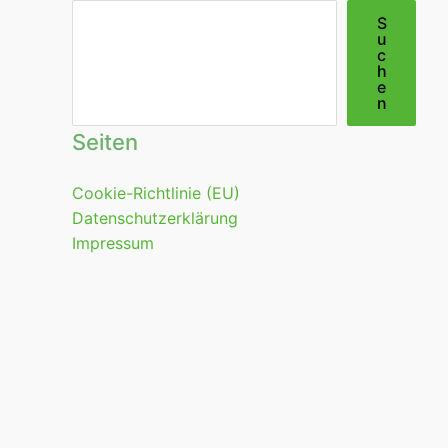
Suchen
S
u
c
h
e
n
Seiten
Cookie-Richtlinie (EU)
Datenschutzerklärung
Impressum