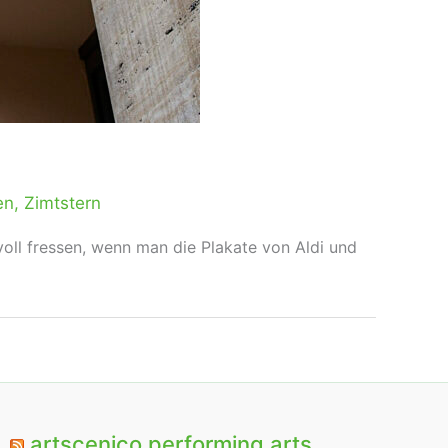
en
,
Zimtstern
voll fressen, wenn man die Plakate von Aldi und
artscenico performing arts