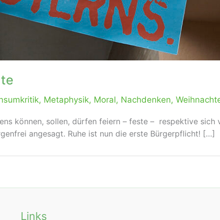
nte
nsumkritik
,
Metaphysik
,
Moral
,
Nachdenken
,
Weihnacht
ns können, sollen, dürfen feiern – feste – respektive sich 
orgenfrei angesagt. Ruhe ist nun die erste Bürgerpflicht! […]
Links