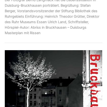
Der Fotograf Bernd Langmack hat die Lebenssituation in
Duisburg-Bruckhausen porträtiert. Begrüßung: Stefan
Berger, Vorstandsvorsitzender der Stiftung Bibliothek des
Ruhrgebiets Einführung: Heinrich Theodor Grütter, Direktor
des Ruhr Museums Essen Ulrich Land, Schriftsteller,
Hörspiel-Autor: Abriss in Bruckhausen – Duisburgs
Masterplan mit Rissen