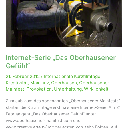
Internet-Serie „Das Oberhausener
Gefühl“
21. Februar 2012
/
Internationale Kurzfilmtage
,
Kreativität
,
Max Linz
,
Oberhausen
,
Oberhausener
Mainfest
,
Provokation
,
Unterhaltung
,
Wirklichkeit
Zum Jubiläum des sogenannten „Oberhausener Mainfests“
starten die Kurzfilmtage erstmals eine Internet-Serie. Am 21.
Februar geht „Das Oberhausener Gefühl“ unter
www.oberhausener-manifest.com und
www.creative.arte.tv/ mit der ersten von zehn Folgen „auf