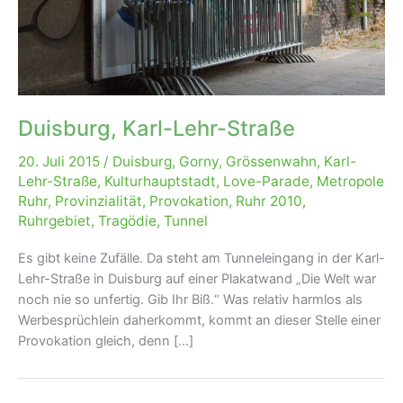
Duisburg, Karl-Lehr-Straße
20. Juli 2015
/
Duisburg
,
Gorny
,
Grössenwahn
,
Karl-
Lehr-Straße
,
Kulturhauptstadt
,
Love-Parade
,
Metropole
Ruhr
,
Provinzialität
,
Provokation
,
Ruhr 2010
,
Ruhrgebiet
,
Tragödie
,
Tunnel
Es gibt keine Zufälle. Da steht am Tunneleingang in der Karl-
Lehr-Straße in Duisburg auf einer Plakatwand „Die Welt war
noch nie so unfertig. Gib Ihr Biß.“ Was relativ harmlos als
Werbesprüchlein daherkommt, kommt an dieser Stelle einer
Provokation gleich, denn […]