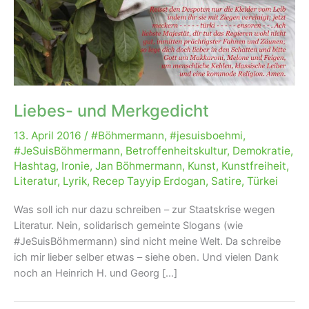
Liebes- und Merkgedicht
13. April 2016
/
#Böhmermann
,
#jesuisboehmi
,
#JeSuisBöhmermann
,
Betroffenheitskultur
,
Demokratie
,
Hashtag
,
Ironie
,
Jan Böhmermann
,
Kunst
,
Kunstfreiheit
,
Literatur
,
Lyrik
,
Recep Tayyip Erdogan
,
Satire
,
Türkei
Was soll ich nur dazu schreiben – zur Staatskrise wegen
Literatur. Nein, solidarisch gemeinte Slogans (wie
#JeSuisBöhmermann) sind nicht meine Welt. Da schreibe
ich mir lieber selber etwas – siehe oben. Und vielen Dank
noch an Heinrich H. und Georg […]