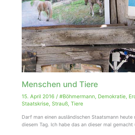
Menschen und Tiere
15. April 2016
/
#Böhmermann
,
Demokratie
,
Er
Staatskrise
,
Strauß
,
Tiere
Darf man einen ausländischen Staatsmann heute no
diesem Tag. Ich habe das an dieser mal gemacht u