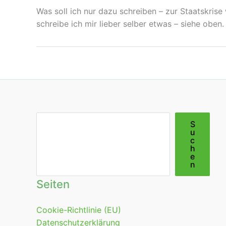
Was soll ich nur dazu schreiben – zur Staatskris
schreibe ich mir lieber selber etwas – siehe obe
Suchen
S
u
c
h
e
n
Seiten
Cookie-Richtlinie (EU)
Datenschutzerklärung