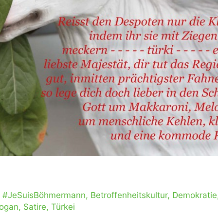
,
#JeSuisBöhmermann
,
Betroffenheitskultur
,
Demokratie
dogan
,
Satire
,
Türkei