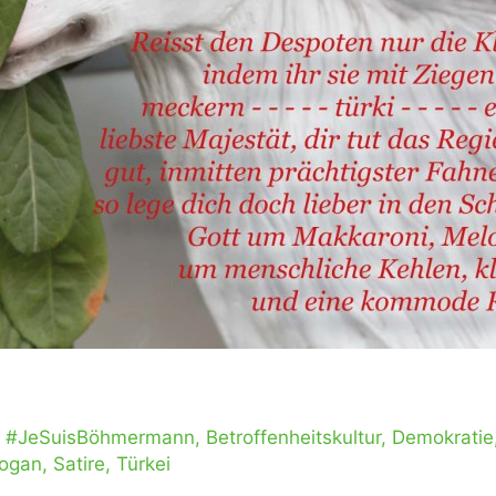
,
#JeSuisBöhmermann
,
Betroffenheitskultur
,
Demokratie
dogan
,
Satire
,
Türkei